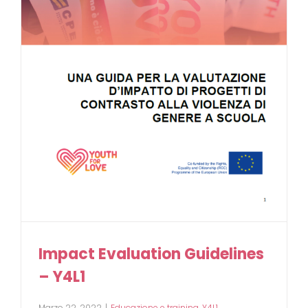
Impact Evaluation Guidelines
– Y4L1
Marzo 22, 2022
|
Educazione e training
,
Y4L1