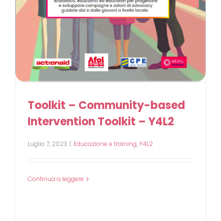
Toolkit – Community-based
Intervention Toolkit – Y4L2
Luglio 7, 2023
|
Educazione e training
,
Y4L2
Continua a leggere