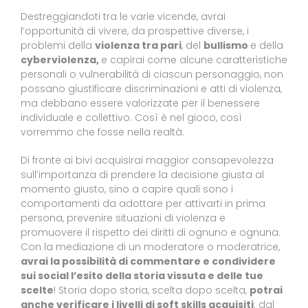
Destreggiandoti tra le varie vicende, avrai
l’opportunità di vivere, da prospettive diverse, i
problemi della
violenza tra pari
, del
bullismo
e della
cyberviolenza,
e capirai come alcune caratteristiche
personali o vulnerabilità di ciascun personaggio, non
possano giustificare discriminazioni e atti di violenza,
ma debbano essere valorizzate per il benessere
individuale e collettivo. Così è nel gioco, così
vorremmo che fosse nella realtà.
Di fronte ai bivi acquisirai maggior consapevolezza
sull’importanza di prendere la decisione giusta al
momento giusto, sino a capire quali sono i
comportamenti da adottare per attivarti in prima
persona, prevenire situazioni di violenza e
promuovere il rispetto dei diritti di ognuno e ognuna.
Con la mediazione di un moderatore o moderatrice,
avrai la possibilità di commentare e condividere
sui social l’esito della storia vissuta e delle tue
scelte
!
Storia dopo storia, scelta dopo scelta,
potrai
anche verificare i livelli di soft skills acquisiti
: dal