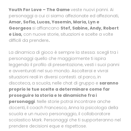
Youth For Love – The Game
veste nuovi panni.
Ai
personaggi a cui ci siamo affezionate ed affezionati,
Amar, Sofia, Lucas, Yasemin, Maria, Lyn e
Georgeos
si affiancano
Stef, Sabine, Andy, Robert
e Lisa,
con nuove storie, situazioni e scelte a volte
difficili da prendere
.
La dinamica di gioco è sempre la stessa: scegli tra i
personaggi quello che maggiormente ti ispira
leggendo il profilo di presentazione, vesti i suoi panni
e avventurati nel suo mondo. Ascolterai e vivrai
situazioni reali in diversi contesti: al parco, in
discoteca, a scuola, nelle chat di gruppo e
saranno
proprio le tue
scelte
a determinare come far
proseguire la storia e le dinamiche fra i
personaggi
. Nelle storie potrai incontrare anche
docenti, il coach Francesco, Anna la psicologa della
scuola e un nuovo personaggio, il collaboratore
scolastico Mark. Personaggi che ti supporteranno nel
prendere decisioni eque e rispettose.