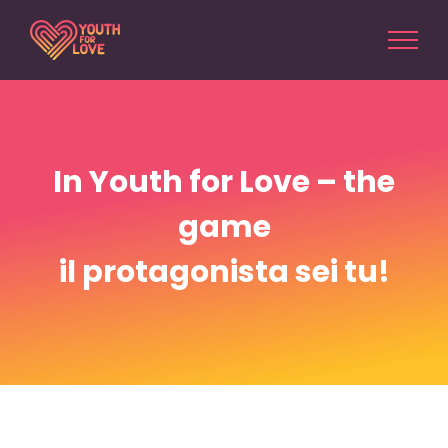
Salta
al
contenuto
In
Youth for Love – the
game
il protagonista sei tu!