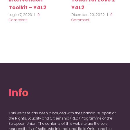
Toolkit – Y4L2
Y4L2
Luglio 7, 2023
|
0
Dicembre 20, 2022
|
0
Commenti
Commenti
Info
This website has been produced with the financial support of
the Rights, Equality and Citizenship (REC) Programme of the
European Union. The contents of this website are the sole
responsibility of ActionAid International Italia Onlus and the