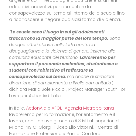
di genere con metodologie didattiche e strumenti
educativi innovativi, per aumentare la
consapevolezza sul tema all’interno della scuola fino
a riconoscere e negare qualsiasi forma di violenza.
“
Le scuole sono il luogo in cui gli adolescenti
trascorrono la maggior parte del loro tempo.
Sono
dunque attori chiave nella lotta contro la
disuguaglianza e la violenza di genere, insieme alla
comunità educante del territorio.
Lavoreremo per
supportare il personale scolastico, studentesse e
studenti con l’obiettivo di rafforzare la
consapevolezza sul tema
, ma anche di stimolare
dinamiche di cambiamento a livello comunitario”,
dichiara Maria Sole Piccioli, Project Manager Youth For
Love per ActionAid Italia.
In Italia,
ActionAid
e
AFOL–Agenzia Metropolitana
lavoreremo per la formazione, l’orientamento e il
lavoro, con il coinvolgimento di 3 istituti superiori di
Milano: l’IIS G. Giorgi, il Liceo Elio Vittorini, il Centro di
Formazione Professionale Paullo. Con loro