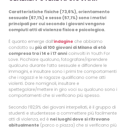
Caratteristiche fisiche (73,6%), orientamento
sessuale (67,1%) e sesso (57,1%) sono i motivi
principali per cui secondo i giovani vengono
compiuti atti di violenza fisica e psicologica.
È quanto emerge dall’
indagine
che abbiamo
condotto su
più di 100 giovani di Milano di età
compresa tra i 14 e i 17 anni
coinvolti in Youth For
Love. Picchiare qualcuno, fotografare/riprendere
qualcuno durante l’atto sessuale e diffondere le
immagini, e insultare sono i primi tre comportamenti
che i ragazzi e le ragazze qualificano come atti
violenti. Dare nomignoli, insultare e
spettegolare/mettere in giro voci su qualcuno sono i
comportamenti che si verificano più spesso.
Secondo l’82,9% dei giovani interpellati, è il gruppo di
studenti e studentesse a commettere più facilmente
atti di violenza, ed è
nei luoghi dove si ritrovano
abitualmente
(parco o piazza) che si verificano più