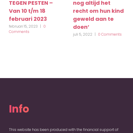
TEGEN PESTEN –
nog altijd het
Van 10 t/m 18
recht om hun kind
februari 2023
geweld aan te
doen’
februari 15, 2023
|
0
Comments
juli 5, 2022
|
0 Comments
Info
This website has been produced with the financial support of