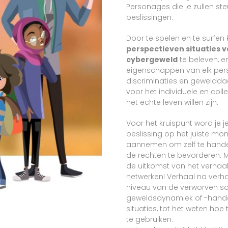
Personages die je zullen ste
beslissingen.
Door te spelen en te surfen k
perspectieven situaties v
cybergeweld
te beleven, e
eigenschappen van elk per
discriminaties en geweldd
voor het individuele en colle
het echte leven willen zijn.
Voor het kruispunt word je 
beslissing op het juiste mo
aannemen om zelf te handel
de rechten te bevorderen. 
de uitkomst van het verhaa
netwerken! Verhaal na verhaa
niveau van de verworven soft
geweldsdynamiek of -handel
situaties, tot het weten ho
te gebruiken.