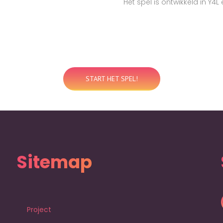
Het spel is ontwikkeld in Y4L
START HET SPEL!
Sitemap
Project