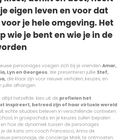
je eigen leven en voor dat
voor je hele omgeving. Het
p wie je bent en wie je in de
worden
Nieuwe personages voegen zich bij je vrienden
Amar,
ria, Lyn en Georgeos.
We presenteren jullie
Stef,
sa,
die klaar zijn voor nieuwe verhalen, keuzes, en
 jullie afhangen.
ltijd hetzelfde: kies uit de
profielen het
 inspireert, betreed zijn of haar virtuele wereld
lt echte situaties beleven in verschillende contexten:
 school, in groepschats en je keuzes zullen bepalen
t en hoe de dynamiek tussen de personages
rijg je de kans om coach Francesco, Anna de
ieuw personage, de conciërge Mark, te ontmoeten.