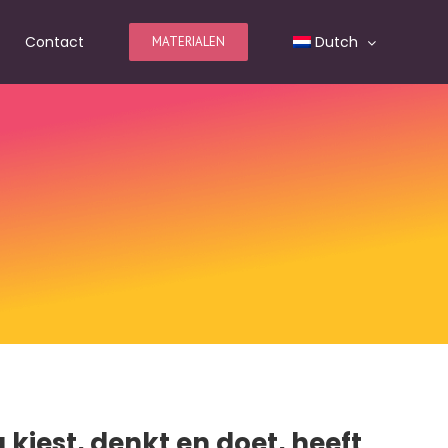
Contact
Dutch
MATERIALEN
g kiest, denkt en doet, heeft