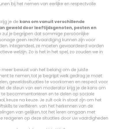
unen bij het nemen van eerlijke en respectvolle
rijg je de
kans om vanuit verschillende
an geweld door leeftijdsgenoten, pesten en
n zul je begrijpen dat sommige persoonlijke
sonage geen rechtvaardiging kunnen zijn voor
aden. Integendeel, ze moeten gewaardeerd worden
ctieve welzijn. Zo is het in het spel, zo zouden we in
je meer bewust van het belang om de juiste
ment te nemen, tot je begrijpt welk gedrag je moet
en, geweldssituaties te voorkomen en respect voor
Met de steun van een moderator krijg je de kans om
l te becommentariëren en te delen op sociale
l, keuze na keuze. Je zult ook in staat zijn om het
skills te verifiëren: van het herkennen van de
ingen van gelijken, tot het leren omgaan met
e te reageren op deze situaties door uw vaardigheden