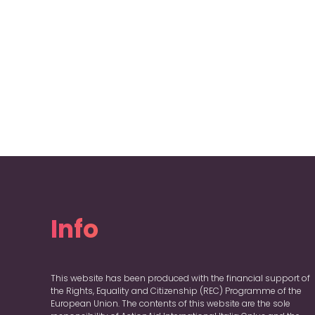
Info
This website has been produced with the financial support of
the Rights, Equality and Citizenship (REC) Programme of the
European Union. The contents of this website are the sole