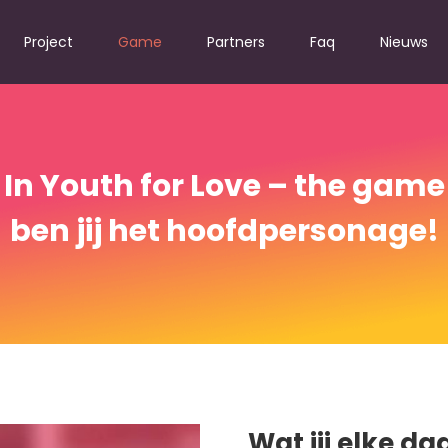
Project
Game
Partners
Faq
Nieuws
In
Youth for Love – the game
ben jij het hoofdpersonage!
Wat jij elke da