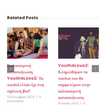
Related Posts
Καλοκαιρινή
Youth4Love2:
κατασκήνωση
Κληρώθηκαν τα
Youth4Love2: Τα
παιδιά που θα
παιδιά είπαν όχι στη
συμμετέχουν στην
σχολική βία!
καλοκαιρινή
κατασκήνωση
23 Σεπτεμβρίου, 2022
|
0
Comments
16 Ιουνίου, 2022
|
0