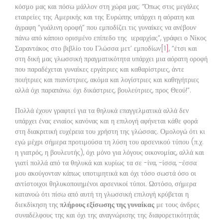
κόσμο μας και πόσω μάλλον στη χώρα μας; “Όπως στις μεγάλες
εταιρείες της Αμερικής και της Ευρώπης υπάρχει η αόρατη και
άγραφη “γυάλινη οροφή” που εμποδίζει τις γυναίκες να ανέβουν
πάνω από κάποιο ορισμένο επίπεδο της ιεραρχίας”, γράφει ο Νίκος
Σαραντάκος στο βιβλίο του Γλώσσα μετ’ εμποδίων
[1]
, “έτσι και
στη δική μας γλωσσική πραγματικότητα υπάρχει μια αόρατη οροφή
που παραδέχεται γυναίκες εργάτριες και καθαρίστριες, άντε
ποιήτριες και πιανίστριες, ακόμα και λογίστριες και καθηγήτριες
αλλά όχι παραπάνω: όχι δικάστριες, βουλεύτριες, προς Θεού!”.
Πολλά έχουν γραφτεί για τα θηλυκά επαγγελματικά αλλά δεν
υπάρχει ένας ενιαίος κανόνας και η επιλογή αφήνεται κάθε φορά
στη διακριτική ευχέρεια του χρήστη της γλώσσας. Ομολογώ ότι κι
εγώ μέχρι σήμερα προτιμούσα τη λύση του αρσενικού τύπου (π.χ.
η γιατρός, η βουλευτής), όχι μόνο για λόγους οικονομίας, αλλά και
γιατί πολλά από τα θηλυκά και κυρίως τα σε -ίνα, -ίσσα, -έσσα
μου ακούγονταν κάπως υποτιμητικά και όχι τόσο σωστά όσο οι
αντίστοιχοι θηλυκοποιημένοι αρσενικοί τύποι. Ωστόσο, σήμερα
κατανοώ ότι πίσω από αυτή τη γλωσσική επιλογή κρύβεται η
διεκδίκηση της
πλήρους εξίσωσης της γυναίκας
με τους άνδρες
συναδέλφους της και όχι της αναγνώρισης της διαφορετικότητάς