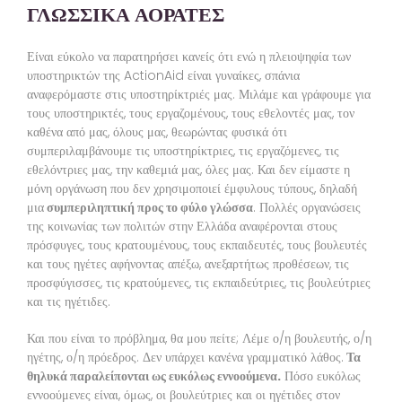
ΓΛΩΣΣΙΚΑ ΑΟΡΑΤΕΣ
Είναι εύκολο να παρατηρήσει κανείς ότι ενώ η πλειοψηφία των
υποστηρικτών της ActionAid είναι γυναίκες, σπάνια
αναφερόμαστε στις υποστηρίκτριές μας. Μιλάμε και γράφουμε για
τους υποστηρικτές, τους εργαζομένους, τους εθελοντές μας, τον
καθένα από μας, όλους μας, θεωρώντας φυσικά ότι
συμπεριλαμβάνουμε τις υποστηρίκτριες, τις εργαζόμενες, τις
εθελόντριες μας, την καθεμιά μας, όλες μας. Και δεν είμαστε η
μόνη οργάνωση που δεν χρησιμοποιεί έμφυλους τύπους, δηλαδή
μια
συμπεριληπτική προς το φύλο γλώσσα
. Πολλές οργανώσεις
της κοινωνίας των πολιτών στην Ελλάδα αναφέρονται στους
πρόσφυγες, τους κρατουμένους, τους εκπαιδευτές, τους βουλευτές
και τους ηγέτες αφήνοντας απέξω, ανεξαρτήτως προθέσεων, τις
προσφύγισσες, τις κρατούμενες, τις εκπαιδεύτριες, τις βουλεύτριες
και τις ηγέτιδες.
Και που είναι το πρόβλημα, θα μου πείτε; Λέμε ο/η βουλευτής, ο/η
ηγέτης, ο/η πρόεδρος. Δεν υπάρχει κανένα γραμματικό λάθος.
Τα
θηλυκά παραλείπονται ως ευκόλως εννοούμενα.
Πόσο ευκόλως
εννοούμενες είναι, όμως, οι βουλεύτριες και οι ηγέτιδες στον