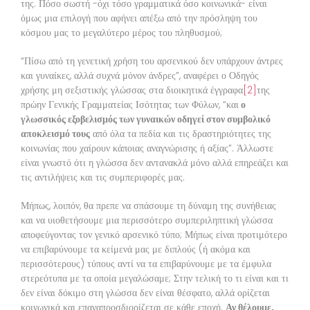
της. Πόσο σωστή -όχι τόσο γραμματικά όσο κοινωνικά- είναι
όμως μια επιλογή που αφήνει απέξω από την πρόσληψη του
κόσμου μας το μεγαλύτερο μέρος του πληθυσμού;
“Πίσω από τη γενετική χρήση του αρσενικού δεν υπάρχουν άντρες
και γυναίκες, αλλά συχνά μόνον άνδρες”, αναφέρει ο Οδηγός
χρήσης μη σεξιστικής γλώσσας στα διοικητικά έγγραφα
[2]
της
πρώην Γενικής Γραμματείας Ισότητας των Φύλων, “και
ο
γλωσσικός εξοβελισμός των γυναικών οδηγεί στον συμβολικό
αποκλεισμό τους
από όλα τα πεδία και τις δραστηριότητες της
κοινωνίας που χαίρουν κάποιας αναγνώρισης ή αξίας”. Άλλωστε
είναι γνωστό ότι η γλώσσα δεν αντανακλά μόνο αλλά επηρεάζει και
τις αντιλήψεις και τις συμπεριφορές μας.
Μήπως, λοιπόν, θα πρεπε να σπάσουμε τη δύναμη της συνήθειας
και να υιοθετήσουμε μια περισσότερο συμπεριληπτική γλώσσα
αποφεύγοντας τον γενικό αρσενικό τύπο; Μήπως είναι προτιμότερο
να επιβαρύνουμε τα κείμενά μας με διπλούς (ή ακόμα και
περισσότερους) τύπους αντί να τα επιβαρύνουμε με τα έμφυλα
στερεότυπα με τα οποία μεγαλώσαμε; Στην τελική το τι είναι και τι
δεν είναι δόκιμο στη γλώσσα δεν είναι θέσφατο, αλλά ορίζεται
κοινωνικά και επαναπροσδιορίζεται σε κάθε εποχή.
Αν θέλουμε,