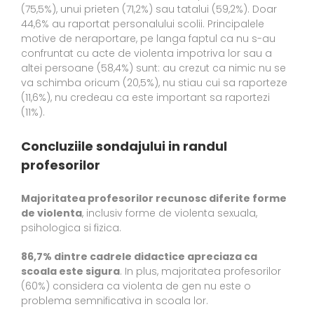
(75,5%), unui prieten (71,2%) sau tatalui (59,2%). Doar
44,6% au raportat personalului scolii. Principalele
motive de neraportare, pe langa faptul ca nu s-au
confruntat cu acte de violenta impotriva lor sau a
altei persoane (58,4%) sunt: au crezut ca nimic nu se
va schimba oricum (20,5%), nu stiau cui sa raporteze
(11,6%), nu credeau ca este important sa raportezi
(11%).
Concluziile sondajului in randul
profesorilor
Majoritatea profesorilor recunosc diferite forme
de violenta
, inclusiv forme de violenta sexuala,
psihologica si fizica.
86,7% dintre cadrele didactice apreciaza ca
scoala este sigura
. In plus, majoritatea profesorilor
(60%) considera ca violenta de gen nu este o
problema semnificativa in scoala lor.