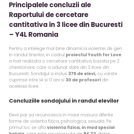
Principalele concluzii ale
Raportului de cercetare
cantitativa in 3 licee din Bucuresti
– Y4L Romania
Pentru a intelege mai bine dinamica violentei de gen
in randul tinerilor, in cadrul
proiectul Youth for Love
a fost realizata o cercetare cantitativa, bazata pe 2
chestionare, care a adunat date din 3 licee din
Bucuresti. Sondajul a inclus
375 de elevi,
cu varste
cuprinse intre 14 si 17 ani si
30 de profesori
din
aceleasi licee.
Concluziile sondajului in randul elevilor
Elevii par sa recunoasca in mare masura diferite
forme de violenta fizica, psihologica, sexuala. Pe
primul loc se afla
violenta fizica, in mod special
bataia,
care este recunoscuta de
94,7%
dintre