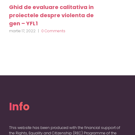
Ghid de evaluare calitativa in
proiectele despre violenta de
gen – YFL1
martie 17, 2022
|
0 Comments
Info
This website has been produced with the financial support of
the Rights, Equality and Citizenship (REC) Programme of the