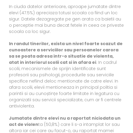
In ciuda datelor anterioare, aproape jumatate dintre
elevi (47.5%) apreciaza totusi scoala ca fiind un loc
sigur. Datele dezagregate pe gen arata ca baietii au
o perceptie mai buna decat fetele in ceea ce priveste
scoala ca loc sigur.
In randul tinerilor, exista un nivel foarte scazut de
cunoastere a serviciilor sau persoanelor carora
sa se poata adresa intr-o situatie de violenta,
atat in interiorul scolii cat si in afara ei
. In cadrul
scolii, mecanismele de sprijin identificate sunt
profesorii sau psihologii, procedurile sau serviciile
specifice nefiind deloc mentionate de catre elevi. In
afara scolii, elevii mentioneaza in principal politia si
parintii si au cunoștințe foarte limitate in legatura cu
organizatii sau servicii specializate, cum ar fi centrele
antiviolenta.
Jumatate dintre elevi nu a raportat niciodata un
act de violen
ta (50,8%) care li s-a intamplat lor sau
altora iar cei care au facut-o, au raportat mamei