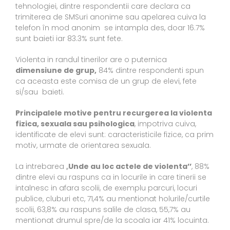
tehnologiei, dintre respondentii care declara ca
trimiterea de SMSuri anonime sau apelarea cuiva la
telefon în mod anonim se intampla des, doar 16.7%
sunt baieti iar 83.3% sunt fete.
Violenta in randul tinerilor are o puternica
dimensiune de grup,
84% dintre respondenti spun
ca aceasta este comisa de un grup de elevi, fete
si/sau baieti.
Principalele motive pentru recurgerea la violenta
fizica, sexuala sau psihologica
, impotriva cuiva,
identificate de elevi sunt: caracteristicile fizice, ca prim
motiv, urmate de orientarea sexuala.
La intrebarea ,,
Unde au loc actele de violenta’’
, 88%
dintre elevi au raspuns ca in locurile in care tinerii se
intalnesc in afara scolii, de exemplu parcuri, locuri
publice, cluburi etc, 71,4% au mentionat holurile/curtile
scolii, 63,8% au raspuns salile de clasa, 55,7% au
mentionat drumul spre/de la scoala iar 41% locuinta.