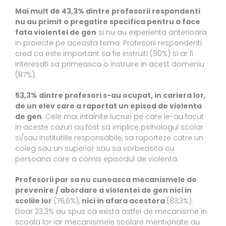
Mai mult de 43,3% dintre profesorii respondenti
nu au primit o pregatire specifica pentru a face
fata violentei de gen
si nu au experienta anterioara
in proiecte pe aceasta tema. Profesorii respondenti
cred ca este important sa fie instruiti (90%) si ar fi
interesati sa primeasca o instruire in acest domeniu
(87%).
53,3% dintre profesori s-au ocupat, in cariera lor,
de un elev care a raportat un episod de violenta
de gen
. Cele mai intalnite lucruri pe care le-au facut
in aceste cazuri au fost sa implice psihologul scolar
si/sau institutiile responsabile, sa raporteze catre un
coleg sau un superior sau sa vorbeasca cu
persoana care a comis episodul de violenta.
Profesorii par sa nu cunoasca mecanismele de
prevenire / abordare a violentei de gen nici in
scolile lor
(76,6%),
nici in afara acestora
(83,3%).
Doar 23.3% au spus ca exista astfel de mecanisme in
scoala lor iar mecanismele scolare mentionate au