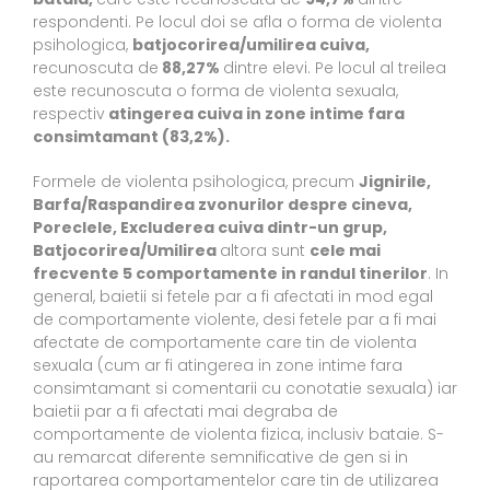
respondenti. Pe locul doi se afla o forma de violenta
psihologica,
batjocorirea/umilirea cuiva,
recunoscuta de
88,27%
dintre elevi. Pe locul al treilea
este recunoscuta o forma de violenta sexuala,
respectiv
atingerea cuiva in zone intime fara
consimtamant (83,2%).
Formele de violenta psihologica, precum
Jignirile,
Barfa/Raspandirea zvonurilor despre cineva,
Poreclele, Excluderea cuiva dintr-un grup,
Batjocorirea/Umilirea
altora sunt
cele mai
frecvente 5 comportamente in randul tinerilor
. In
general, baietii si fetele par a fi afectati in mod egal
de comportamente violente, desi fetele par a fi mai
afectate de comportamente care tin de violenta
sexuala (cum ar fi atingerea in zone intime fara
consimtamant si comentarii cu conotatie sexuala) iar
baietii par a fi afectati mai degraba de
comportamente de violenta fizica, inclusiv bataie. S-
au remarcat diferente semnificative de gen si in
raportarea comportamentelor care tin de utilizarea