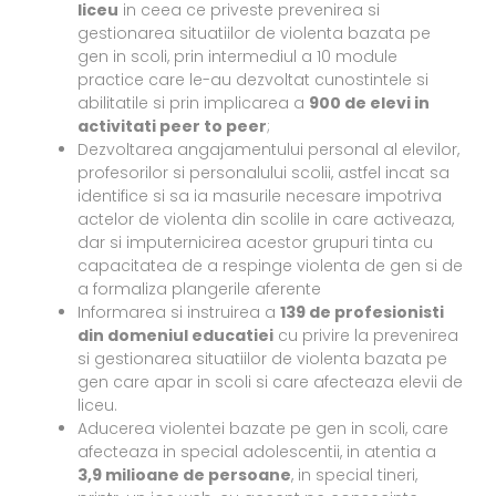
liceu
in ceea ce priveste prevenirea si
gestionarea situatiilor de violenta bazata pe
gen in scoli, prin intermediul a 10 module
practice care le-au dezvoltat cunostintele si
abilitatile si prin implicarea a
900 de elevi in
activitati peer to peer
;
Dezvoltarea angajamentului personal al elevilor,
profesorilor si personalului scolii, astfel incat sa
identifice si sa ia masurile necesare impotriva
actelor de violenta din scolile in care activeaza,
dar si imputernicirea acestor grupuri tinta cu
capacitatea de a respinge violenta de gen si de
a formaliza plangerile aferente
Informarea si instruirea a
139 de profesionisti
din domeniul educatiei
cu privire la prevenirea
si gestionarea situatiilor de violenta bazata pe
gen care apar in scoli si care afecteaza elevii de
liceu.
Aducerea violentei bazate pe gen in scoli, care
afecteaza in special adolescentii, in atentia a
3,9 milioane de persoane
, in special tineri,