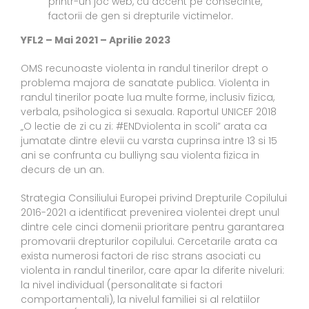
printr-un joc web, cu accent pe consecinte,
factorii de gen si drepturile victimelor.
YFL2 – Mai 2021 – Aprilie 2023
OMS recunoaste violenta in randul tinerilor drept o
problema majora de sanatate publica. Violenta in
randul tinerilor poate lua multe forme, inclusiv fizica,
verbala, psihologica si sexuala. Raportul UNICEF 2018
„O lectie de zi cu zi: #ENDviolenta in scoli” arata ca
jumatate dintre elevii cu varsta cuprinsa intre 13 si 15
ani se confrunta cu bulliyng sau violenta fizica in
decurs de un an.
Strategia Consiliului Europei privind Drepturile Copilului
2016-2021 a identificat prevenirea violentei drept unul
dintre cele cinci domenii prioritare pentru garantarea
promovarii drepturilor copilului. Cercetarile arata ca
exista numerosi factori de risc strans asociati cu
violenta in randul tinerilor, care apar la diferite niveluri:
la nivel individual (personalitate si factori
comportamentali), la nivelul familiei si al relatiilor