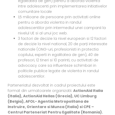
egalitatea de gen) pentru a aborda violenta
intre adolescenti prin implementarea initiativelor
comunitare locale
1,5 milioane de persoane prin activitati online
pentru a aborda violenta in randul
adolescentilor prin intermediul unei campanii la
nivelul UE si al unui joc web.
3 factori de decizie la nivel european si 12 factori
de decizie la nivel national, 20 de parți interesate
nationale (ONG-uri, profesionisti in protectia
copilului, experti in egalitatea de gen), 40 de
profesori, 12 tineri si 10 parinti, cu activitati de
advocacy care sa influenteze schimbari in
politicile publice legate de violenta in randul
adolescentilor.
Parteneriatul dezvoltat in cadrul proiectului este
format din urmatoarele organizatii:
ActionAid Italia
(Italia), ActionAid Hellas (Grecia), UC Limburg
(Belgia), AFOL- Agentia Metropolitana de
Instruire, Orientare si Munca (Italia) si CPE –
Centrul Parteneriat Pentru Egalitate (Romania).