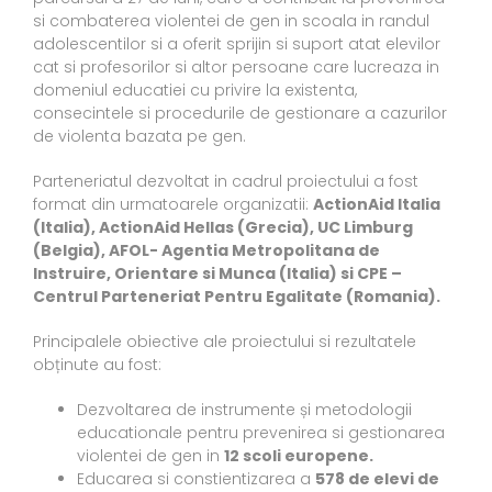
si combaterea violentei de gen in scoala in randul
adolescentilor si a oferit sprijin si suport atat elevilor
cat si profesorilor si altor persoane care lucreaza in
domeniul educatiei cu privire la existenta,
consecintele si procedurile de gestionare a cazurilor
de violenta bazata pe gen.
Parteneriatul dezvoltat in cadrul proiectului a fost
format din urmatoarele organizatii:
ActionAid Italia
(Italia), ActionAid Hellas (Grecia), UC Limburg
(Belgia), AFOL- Agentia Metropolitana de
Instruire, Orientare si Munca (Italia) si CPE –
Centrul Parteneriat Pentru Egalitate (Romania).
Principalele obiective ale proiectului si rezultatele
obținute au fost:
Dezvoltarea de instrumente și metodologii
educationale pentru prevenirea si gestionarea
violentei de gen in
12 scoli europene.
Educarea si constientizarea a
578 de elevi de