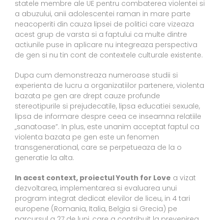
statele membre ale UE pentru combaterea violentei si
a abuzului, anii adolescentei raman in mare parte
neacoperiti din cauza lipsei de politici care vizeaza
acest grup de varsta si a faptului ca multe dintre
actiunile puse in aplicare nu integreaza perspectiva
de gen si nu tin cont de contextele culturale existente.
Dupa cum demonstreaza numeroase studii si
experienta de lucru a organizatiilor partenere, violenta
bazata pe gen are drept cauze profunde
stereotipurile si prejudecatile, lipsa educatiei sexuale,
lipsa de informare despre ceea ce inseamna relatiile
„sanatoase”. In plus, este unanim acceptat faptul ca
violenta bazata pe gen este un fenomen
transgenerational, care se perpetueaza de la o
generatie la alta.
In acest context, proiectul Youth for Love
a vizat
dezvoltarea, implementarea si evaluarea unui
program integrat dedicat elevilor de liceu, in 4 tari
europene (Romania, Italia, Belgia si Grecia) pe
parcursul a 27 de luni, care a contribuit la prevenirea