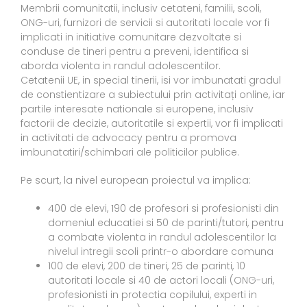
Membrii comunitatii, inclusiv cetateni, familii, scoli,
ONG-uri, furnizori de servicii si autoritati locale vor fi
implicati in initiative comunitare dezvoltate si
conduse de tineri pentru a preveni, identifica si
aborda violenta in randul adolescentilor.
Cetatenii UE, in special tinerii, isi vor imbunatati gradul
de constientizare a subiectului prin activitați online, iar
partile interesate nationale si europene, inclusiv
factorii de decizie, autoritatile si expertii, vor fi implicati
in activitati de advocacy pentru a promova
imbunatatiri/schimbari ale politicilor publice.
Pe scurt, la nivel european proiectul va implica:
400 de elevi, 190 de profesori si profesionisti din
domeniul educatiei si 50 de parinti/tutori, pentru
a combate violenta in randul adolescentilor la
nivelul intregii scoli printr-o abordare comuna
100 de elevi, 200 de tineri, 25 de parinti, 10
autoritati locale si 40 de actori locali (ONG-uri,
profesionisti in protectia copilului, experti in