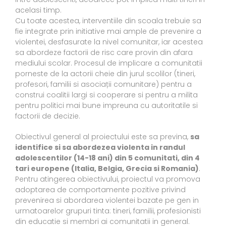
acelasi timp.
Cu toate acestea, interventiile din scoala trebuie sa
fie integrate prin initiative mai ample de prevenire a
violentei, desfasurate la nivel comunitar, iar acestea
sa abordeze factorii de risc care provin din afara
mediului scolar. Procesul de implicare a comunitatii
porneste de la actorii cheie din jurul scolilor (tineri,
profesori, familii si asociații comunitare) pentru a
construi coalitii largi si cooperare si pentru a milita
pentru politici mai bune impreuna cu autoritatile si
factorii de decizie.
Obiectivul general al proiectului este sa previna,
sa
identifice si sa abordezea violenta in randul
adolescentilor (14-18 ani) din 5 comunitati, din 4
tari europene (Italia, Belgia, Grecia si Romania)
.
Pentru atingerea obiectivului, proiectul va promova
adoptarea de comportamente pozitive privind
prevenirea si abordarea violentei bazate pe gen in
urmatoarelor grupuri tinta: tineri, familii, profesionisti
din educatie si membri ai comunitatii in general.