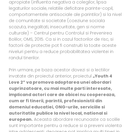
apropiate (influenta negativa a colegilor, lipsa
legaturilor sociale, relatiile deficitare parinte-copil,
comportamentele antisociale ale parintilor) si la nivel
de comunitate si societate (coeziune sociala
scazuta, inegalitati, insecuritate, gen si norme
culturale) – Centrul pentru Controlul si Prevenirea
Bolilor, OMS, 2015. Ca si in cazul factorilor de risc, si
factorii de protectie pot fi construiti la toate aceste
niveluri pentru a reduce probabilitatea violentei in
randul tinerilor.
Prin urmare, pe baza acestor dovezi si a lectiilor
invatate din proiectul anterior, proiectul
„Youth 4
Love 2” va promova adoptarea unei abordari
cuprinzatoare, cu mai multe parti interesate,
implicand actori care de obicei nu coopereaza,
cum ar fi tinerii, parintii, profesionistii din
domeniul educatiei, ONG-urile, serviciile si
autoritatile publice la nivel local, national si
european.
Aceasta abordare recunoaste ca scolile
sunt importante pentru a reduce si a preveni violenta
intre adolescenti, deoarece pot implica multi tineri in